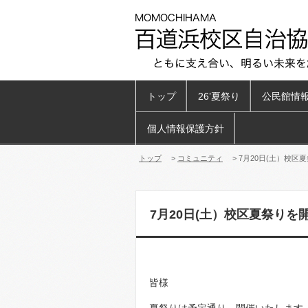
トップ
26’夏祭り
公民館情
個人情報保護方針
トップ
>
コミュニティ
> 7月20日(土）校区
7月20日(土）校区夏祭りを
皆様