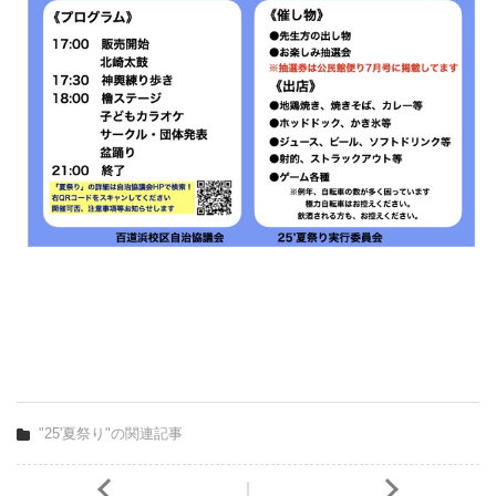
"25'夏祭り"の関連記事