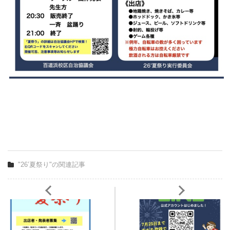
"26’夏祭り"の関連記事