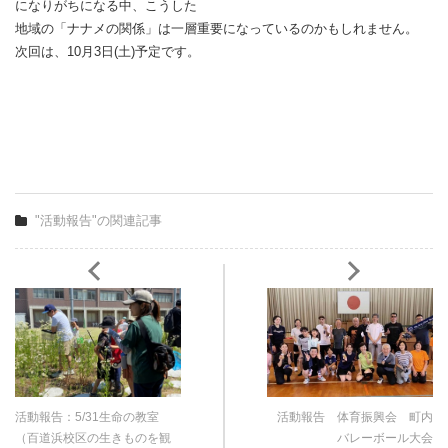
になりがちになる中、こうした
地域の「ナナメの関係」は一層重要になっているのかもしれません。
次回は、10月3日(土)予定です。
"活動報告"の関連記事
活動報告：5/31生命の教室
活動報告 体育振興会 町内
（百道浜校区の生きものを観
バレーボール大会