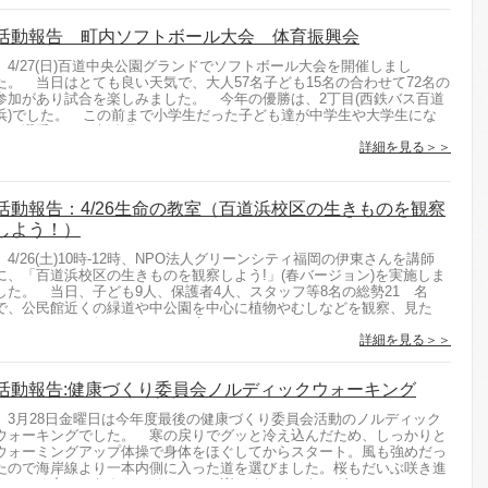
活動報告 町内ソフトボール大会 体育振興会
4/27(日)百道中央公園グランドでソフトボール大会を開催しまし
た。 当日はとても良い天気で、大人57名子ども15名の合わせて72名の
参加があり試合を楽しみました。 今年の優勝は、2丁目(西鉄バス百道
浜)でした。 この前まで小学生だった子ども達が中学生や大学生にな
り、選手として大活躍してくれました。 今年参...
詳細を見る＞＞
活動報告：4/26生命の教室（百道浜校区の生きものを観察
しよう！）
4/26(土)10時-12時、NPO法人グリーンシティ福岡の伊東さんを講師
に、「百道浜校区の生きものを観察しよう!」(春バージョン)を実施しま
した。 当日、子ども9人、保護者4人、スタッフ等8名の総勢21 名
で、公民館近くの緑道や中公園を中心に植物やむしなどを観察、見た
り、触ったり、匂ったりして、生きものと...
詳細を見る＞＞
活動報告:健康づくり委員会ノルディックウォーキング
3月28日金曜日は今年度最後の健康づくり委員会活動のノルディック
ウォーキングでした。 寒の戻りでグッと冷え込んだため、しっかりと
ウォーミングアップ体操で身体をほぐしてからスタート。風も強めだっ
たので海岸線より一本内側に入った道を選びました。桜もだいぶ咲き進
んでいる中、みなさんマイペースで楽しくウォーキング。...