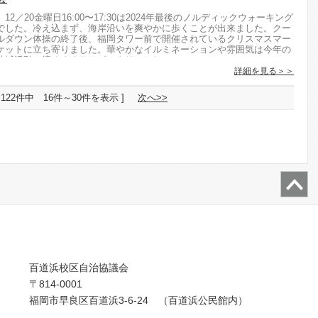
12／20金曜日16:00〜17:30は2024年最後のノルディックウォーキング
でした。冷え込まず、海岸沿いを爽やかに歩くことが出来ました。クー
ルダウン体操の終了後、福岡タワー前で開催されているクリスマスマー
ケットに立ち寄りました。華やかなイルミネーションや雰囲気は今年の
地域活動の締めくくりにピッタリでした...
詳細を見る＞＞
[ 122件中 16件～30件を表示 ]
次へ>>
百道浜校区自治協議会
〒814-0001
福岡市早良区百道浜3-6-24 （百道浜公民館内）