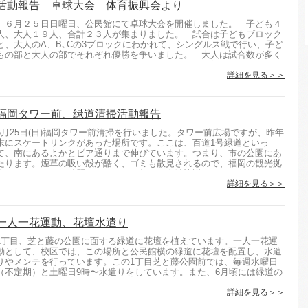
活動報告 卓球大会 体育振興会より
６月２５日日曜日、公民館にて卓球大会を開催しました。 子ども４
人、大人１９人、合計２３人が集まりました。 試合は子どもブロック
と、大人のA、B､Cの3ブロックにわかれて、シングルス戦で行い、子ど
もの部と大人の部でそれぞれ優勝を争いました。 大人は試合数が多く
その分、白熱もし、気持ちのいい汗をかきました。 普...
詳細を見る＞＞
福岡タワー前、緑道清掃活動報告
5月25日(日)福岡タワー前清掃を行いました。タワー前広場ですが、昨年
末にスケートリンクがあった場所です。ここは、百道1号緑道といっ
て、南にあるよかとピア通りまで伸びています。つまり、市の公園にあ
たります。煙草の吸い殻が酷く、ゴミも散見されるので、福岡の観光拠
点でもあるので、綺麗にしようと昨年から自治協議会や...
詳細を見る＞＞
一人一花運動、花壇水遣り
1丁目、芝と藤の公園に面する緑道に花壇を植えています。一人一花運
動として、校区では、この場所と公民館横の緑道に花壇を配置し、水遣
りやメンテを行っています。この1丁目芝と藤公園前では、毎週水曜日
（不定期）と土曜日9時〜水遣りをしています。また、6月頃には緑道の
草刈りも実施しますので、皆様のご協力をお願いいたしま...
詳細を見る＞＞