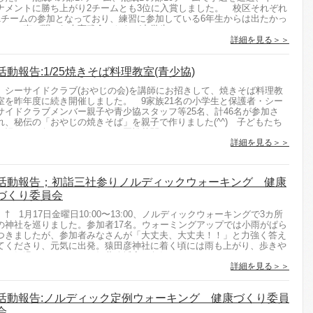
ナメントに勝ち上がり2チームとも3位に入賞しました。 校区それぞれ
1チームの参加となっており、練習に参加している6年生からは出たかっ
たとの声が聞かれ大変残念でしたが中学生に...
詳細を見る＞＞
活動報告:1/25焼きそば料理教室(青少協)
シーサイドクラブ(おやじの会)を講師にお招きして、焼きそば料理教
室を昨年度に続き開催しました。 9家族21名の小学生と保護者・シー
サイドクラブメンバー親子や青少協スタッフ等25名、計46名が参加さ
れ、秘伝の「おやじの焼きそば」を親子で作りました(^^) 子どもたち
は慣れない包丁やフライパンに悪戦苦闘しながら...
詳細を見る＞＞
活動報告；初詣三社参りノルディックウォーキング 健康
づくり委員会
† 1月17日金曜日10:00〜13:00、ノルディックウォーキングで3カ所
の神社を巡りました。参加者17名。ウォーミングアップでは小雨がぱら
つきましたが、参加者みなさんが「大丈夫、大丈夫！！」と力強く答え
てくださり、元気に出発。猿田彦神社に着く頃には雨も上がり、歩きや
すい気温になりました。紅葉八幡宮、鳥飼...
詳細を見る＞＞
活動報告:ノルディック定例ウォーキング 健康づくり委員
会