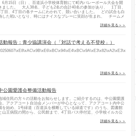
6月15日（日）、百道浜小学校体育館にて町内バレーボール大会を開
きました。 大人38名、子ども2名の合計40名の参加があり、 1丁目、
3丁目、4丁目の各チームにわかれて、競い合いました。 どの試合も白
熱した戦いとなり、時にはナイスなプレーに笑顔が生まれ、 チームメ
ート同士でハイタッチもたくさん見られました。...
詳細を見る＞＞
活動報告：青少協講演会（「対話で考える不登校」）
20250607\xE8\xAC\x9B\xE6\xBC\x94\xE4\xBC\x9A\xE3\x82\xA2\xE3\x83\xB3
詳細を見る＞＞
中公園愛護会整備活動報告
地域住民の方々の活動をお知らせします。ご紹介するのは、中公園愛護
会。アクアコート自治会メンバーが中心となって、アクアコート内中公
園を始め、1号緑道（百道浜を横断している緑道です）のうち、図書館
と山王病院の間から、公民館まで、4丁目バス停付近、小学校イルカ公
園を今回、整備・草刈りをしていただきました。地域内は、...
詳細を見る＞＞