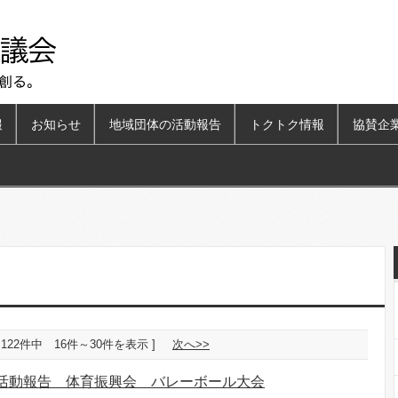
報
お知らせ
地域団体の活動報告
トクトク情報
協賛企
[ 122件中 16件～30件を表示 ]
次へ>>
活動報告 体育振興会 バレーボール大会