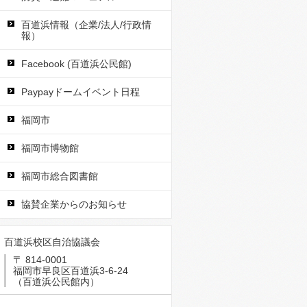
百道浜情報（企業/法人/行政情
報）
Facebook (百道浜公民館)
Paypayドームイベント日程
\xE3\x82\xB1\xE3\x83\xBC\xE3\x83\x88\xE7\xB5\x90\xE6\x9E\x9C\xE9\x9
福岡市
福岡市博物館
福岡市総合図書館
協賛企業からのお知らせ
百道浜校区自治協議会
〒 814-0001
福岡市早良区百道浜3-6-24
（百道浜公民館内）