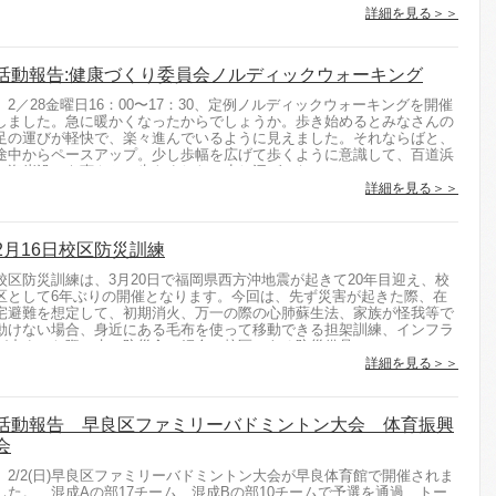
詳細を見る＞＞
活動報告:健康づくり委員会ノルディックウォーキング
2／28金曜日16：00〜17：30、定例ノルディックウォーキングを開催
しました。急に暖かくなったからでしょうか。歩き始めるとみなさんの
足の運びが軽快で、楽々進んでいるように見えました。それならばと、
途中からペースアップ。少し歩幅を広げて歩くように意識して、百道浜
の海岸沿いを爽やかに歩きました。少し汗ばみな...
詳細を見る＞＞
2月16日校区防災訓練
校区防災訓練は、3月20日で福岡県西方沖地震が起きて20年目迎え、校
区として6年ぶりの開催となります。今回は、先ず災害が起きた際、在
宅避難を想定して、初期消火、万一の際の心肺蘇生法、家族が怪我等で
動けない場合、身近にある毛布を使って移動できる担架訓練、インフラ
が止まった際、水、防災食の紹介、校区にある防災備品...
詳細を見る＞＞
活動報告 早良区ファミリーバドミントン大会 体育振興
会
2/2(日)早良区ファミリーバドミントン大会が早良体育館で開催されま
した。 混成Aの部17チーム、混成Bの部10チームで予選を通過、トー