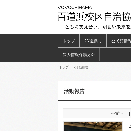
トップ
26’夏祭り
公民館情
個人情報保護方針
トップ
>
活動報告
活動報告
<<前へ